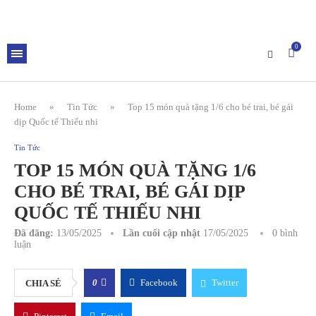
0
Home
»
Tin Tức
»
Top 15 món quà tặng 1/6 cho bé trai, bé gái
dịp Quốc tế Thiếu nhi
Tin Tức
TOP 15 MÓN QUÀ TẶNG 1/6
CHO BÉ TRAI, BÉ GÁI DỊP
QUỐC TẾ THIẾU NHI
Đã đăng:
13/05/2025
Lần cuối cập nhật
17/05/2025
0 bình
luận
0
Facebook
Twitter
CHIA SẺ