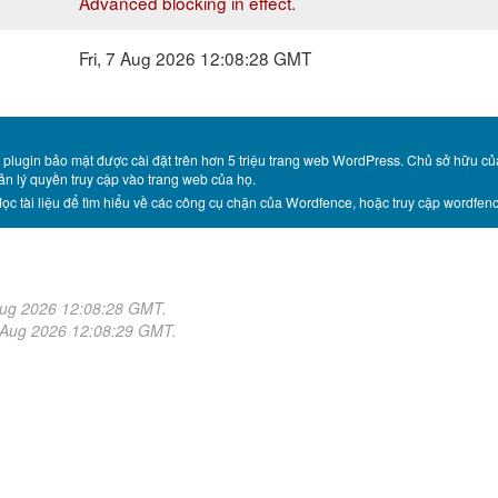
Advanced blocking in effect.
Fri, 7 Aug 2026 12:08:28 GMT
 plugin bảo mật được cài đặt trên hơn 5 triệu trang web WordPress. Chủ sở hữu c
n lý quyền truy cập vào trang web của họ.
ọc tài liệu để tìm hiểu về các công cụ chặn của Wordfence, hoặc truy cập wordfe
Aug 2026 12:08:28 GMT.
7 Aug 2026 12:08:29 GMT.