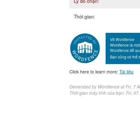
Lý do chặn:
Thời gian:
Về Wordfence
Wordfence là một
Wordfence để quả
Bạn cũng có thể đ
Click here to learn more:
Tài liệu
Generated by Wordfence at Fri, 7 
Thời gian máy tính của bạn:
Fri, 0